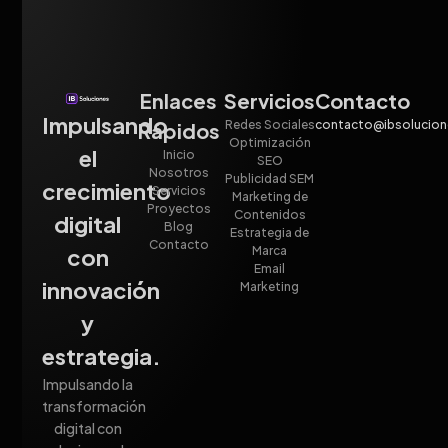
Enlaces
Servicios
Contacto
Impulsando
Redes Sociales
contacto@ibsolucio
Rápidos
Optimización
el
Inicio
SEO
Nosotros
Publicidad SEM
crecimiento
Servicios
Marketing de
Proyectos
Contenidos
digital
Blog
Estrategia de
Contacto
Marca
con
Email
innovación
Marketing
y
estrategia.
Impulsando la
transformación
digital con