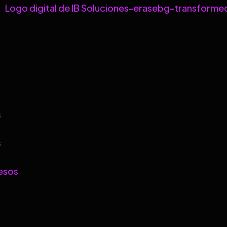
s
s
esos