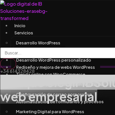
Ir
al
contenido
Inicio
Servicios
Desarrollo WordPress
Diseño y desarrollo web en WordPress
Desarrollo WordPress personalizado
Rediseño y mejora de webs WordPress
+34 614328428
Tienda online con WooCommerce
Por qué elegir IBSol
Integraciones y Automatización WordPress
web empresarial
Configuración de correo corporativo
Automatización de formularios y procesos
Marketing Digital para WordPress