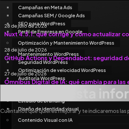
Campañas en Meta Ads
Campañas SEM / Google Ads
SEO para WordPress
28 de julio de 2026
Perfil de Empresa en Google
Nuxt 4.5.1: qué corrige y cómo actualizar c
Optimización y Mantenimiento WordPress
28 de julio de 2026
Mantenimiento WordPress
GitHub Actions y Dependabot: seguridad de
Seguridad WordPress
Optimización de velocidad WordPress
27 de julio de 2026
Auditoría WordPress
Ómnibus Digital de IA: qué cambia para la
Convierte esta info
Branding y Diseño
Estudio de branding
Diseño de identidad visual
Cuéntanos qué quieres mejorar y te indicaremos las pr
Contenido Visual con IA